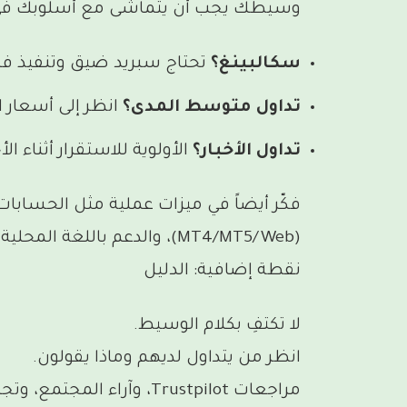
وسيطك يجب أن يتماشى مع أسلوبك في ا
سكالبينغ؟
تحتاج سبريد ضيق وتنفيذ فا
تداول متوسط المدى؟
انظر إلى أسعار ال
تداول الأخبار؟
الأولوية للاستقرار أثناء ال
فكّر أيضاً في ميزات عملية مثل الحسابا
(MT4/MT5/Web)، والدعم باللغة المحلية.
نقطة إضافية: الدليل
لا تكتفِ بكلام الوسيط.
انظر من يتداول لديهم وماذا يقولون.
مراجعات Trustpilot، وآراء